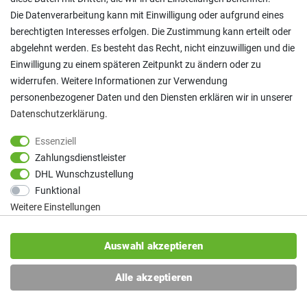
Fristablauf gelöscht, sofern Sie der weitergehenden
Die Datenverarbeitung kann mit Einwilligung oder aufgrund eines
Verarbeitung und Nutzung nicht zugestimmt haben.
berechtigten Interesses erfolgen. Die Zustimmung kann erteilt oder
abgelehnt werden. Es besteht das Recht, nicht einzuwilligen und die
Rechte der betroffenen Person
Einwilligung zu einem späteren Zeitpunkt zu ändern oder zu
Ihnen stehen bei Vorliegen der gesetzlichen
widerrufen. Weitere Informationen zur Verwendung
Voraussetzungen folgende Rechte nach Art. 15 bis 20
personenbezogener Daten und den Diensten erklären wir in unserer
DSGVO zu: Recht auf Auskunft, auf Berichtigung, auf
Daten­schutz­erklärung
.
Löschung, auf Einschränkung der Verarbeitung, auf
Datenübertragbarkeit.
Essenziell
Außerdem steht Ihnen nach Art. 21 Abs. 1 DSGVO ein
Zahlungsdienstleister
Widerspruchsrecht gegen die Verarbeitungen zu, die auf Art.
DHL Wunschzustellung
6 Abs. 1 f DSGVO beruhen, sowie gegen die Verarbeitung
Funktional
zum Zwecke von Direktwerbung.
Weitere Einstellungen
Beschwerderecht bei der Aufsichtsbehörde
Auswahl akzeptieren
Sie haben gemäß Art. 77 DSGVO das Recht, sich bei der
Aufsichtsbehörde zu beschweren, wenn Sie der Ansicht
Alle akzeptieren
sind, dass die Verarbeitung Ihrer personenbezogenen Daten
nicht rechtmäßig erfolgt.