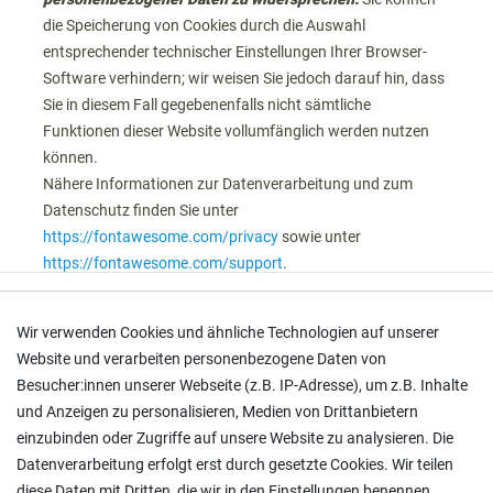
die Speicherung von Cookies durch die Auswahl
entsprechender technischer Einstellungen Ihrer Browser-
Software verhindern; wir weisen Sie jedoch darauf hin, dass
Sie in diesem Fall gegebenenfalls nicht sämtliche
Funktionen dieser Website vollumfänglich werden nutzen
können.
Nähere Informationen zur Datenverarbeitung und zum
Datenschutz finden Sie unter
https://fontawesome.com/privacy
sowie unter
https://fontawesome.com/support
.
Wir verwenden Cookies und ähnliche Technologien auf unserer
Betroffenenrechte und Speicherdauer
Website und verarbeiten personenbezogene Daten von
Besucher:innen unserer Webseite (z.B. IP-Adresse), um z.B. Inhalte
Dauer der Speicherung
und Anzeigen zu personalisieren, Medien von Drittanbietern
einzubinden oder Zugriffe auf unsere Website zu analysieren. Die
Die Daten werden unter Berücksichtigung gesetzlicher
Datenverarbeitung erfolgt erst durch gesetzte Cookies. Wir teilen
Aufbewahrungsfristen gespeichert und dann nach
diese Daten mit Dritten, die wir in den Einstellungen benennen.